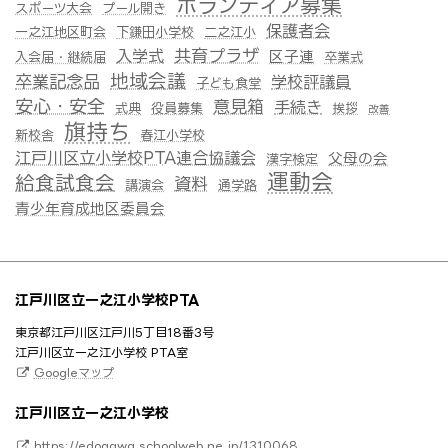
ボランティア募集
スポーツ大会
プール開き
保護者会
一之江地区町会
下鎌田小学校
二之江小
共育プラザ
入学式
区子連
入会届・継続届
卒業式
地域会議
卒業記念品
学校評議員
子ども食堂
安心・安全
意見箱
手続き
式典
役員募集
挨拶
改善
旗持ち
新校舎
春江小学校
江戸川区立小学校PTA連合協議会
父母の会
漢字検定
運動会
給食試食会
資料
講演会
通学路
青少年育成地区委員会
江戸川区立一之江小学校PTA
東京都江戸川区江戸川5丁目18番3号
江戸川区立一之江小学校 PTA室
Googleマップ
江戸川区立一之江小学校
https://edogawa.schoolweb.ne.jp/1310068