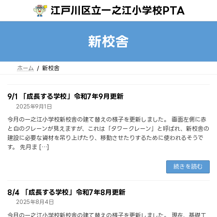
コ
ナ
江戸川区立一之江小学校PTA
ン
ビ
テ
ゲ
ン
ー
ツ
シ
新校舎
へ
ョ
ス
ン
キ
に
ッ
移
プ
動
ホーム
新校舎
9/1 「成長する学校」令和7年9月更新
2025年9月1日
今月の一之江小学校新校舎の建て替えの様子を更新しました。 画面左側に赤
と白のクレーンが見えますが、これは「タワークレーン」と呼ばれ、新校舎の
建設に必要な資材を吊り上げたり、移動させたりするために使われるそうで
す。 先月ま […]
続きを読む
8/4 「成長する学校」令和7年8月更新
2025年8月4日
今月の一之江小学校新校舎の建て替えの様子を更新しました。 現在、基礎工