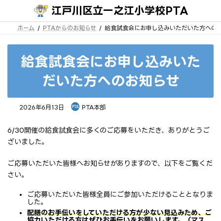
コ
ナ
江戸川区立一之江小学校PTA
ン
ビ
テ
ゲ
ン
ー
ホーム
PTAからのお知らせ
給食試食会にお申し込みいただいた方への
ツ
シ
へ
ョ
ス
ン
キ
に
給食試食会にお申し込みいた
ッ
移
プ
動
だいた方へのお知らせ
2026年6月13日
PTA本部
6/30開催の給食試食会に多くのご応募をいただき、ありがとうご
ざいました。
ご応募いただいた皆様へお知らせがありますので、以下をご覧くだ
さい。
ご応募いただいた皆様全員にご参加いただけることとなりま
した。
配膳のお手伝いをしていただける方が少ない見込みため、ご
協力いただける方はぜひお手伝いをお願いします。（マス