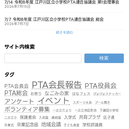
7/14 令和8年度 江戸川区立小学校PTA連合協議会 第1会理事会
2026年7月15日
7/7 令和8年度 江戸川区立小学校PTA連合協議会 総会
2026年7月7日
続きを読む
サイト内検索
検索
タグ
PTA会長報告
PTA役員会
PTA会長会
PTA総会
なごみの家
お祭り
はなフェス
ぴよぴよステッカー
イベント
アンケート
スポーツ大会
プール開き
ボランティア募集
一之江だより
一之江地区町会
下鎌田小学校
共育プラザ
保護者会
入学式
区子連
二之江小
入会届・継続届
地域会議
卒業記念品
学校評議員
卒業式
子ども食堂