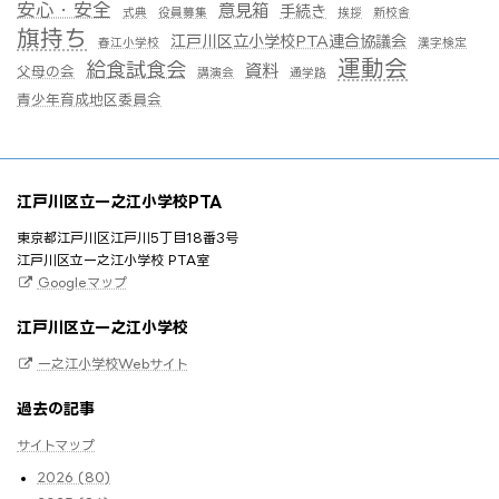
安心・安全
意見箱
手続き
式典
役員募集
挨拶
新校舎
旗持ち
江戸川区立小学校PTA連合協議会
春江小学校
漢字検定
運動会
給食試食会
資料
父母の会
講演会
通学路
青少年育成地区委員会
江戸川区立一之江小学校PTA
東京都江戸川区江戸川5丁目18番3号
江戸川区立一之江小学校 PTA室
Googleマップ
江戸川区立一之江小学校
一之江小学校Webサイト
過去の記事
サイトマップ
2026 (80)