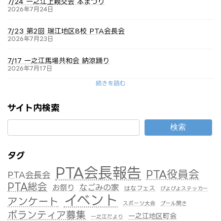
7/24 一之江上親交会 本まつり
2026年7月24日
7/23 第2回 瑞江地区8校 PTA会長会
2026年7月23日
7/17 一之江馬場共和会 納涼踊り
2026年7月17日
続きを読む
サイト内検索
検索
タグ
PTA会長報告
PTA役員会
PTA会長会
PTA総会
なごみの家
お祭り
はなフェス
ぴよぴよステッカー
イベント
アンケート
スポーツ大会
プール開き
ボランティア募集
一之江地区町会
一之江だより