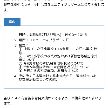
現在改築中につき、今回はコミュニティプラザ一之江にて開催しま
す。
案内
日時：令和8年7月23日(木) 19:00～20:15
場所：コミュニティプラザ一之江
議題：
① 挨拶（一之江小学校 PTA会長・一之江小学校 校
長）
② 一之江小学校の改築状況および新校舎落成記念式
典について
③ 令和8年度のPTA会費徴収状況について
④ 令和9年度以降のPTA会費徴収方法について
⑤ 各校からの相談事項、お知らせ など
その他：日本漢字能力検定協会から、漢字検定およ
び支援活動についての紹介
各校PTAと有意義な意見交換ができるよう、準備を進めてまいり
ます。