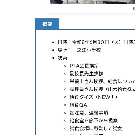
概要
日時：令和8年6月30日（火）11時3
場所：一之江小学校
次第
PTA会長挨拶
副校長先生挨拶
栄養士さん挨拶、給食につい
調理員さん挨拶（山六給食株
給食クイズ（NEW！）
給食QA
諸注意、連絡事項
給食室を廊下から視察
試食会場に移動して試食