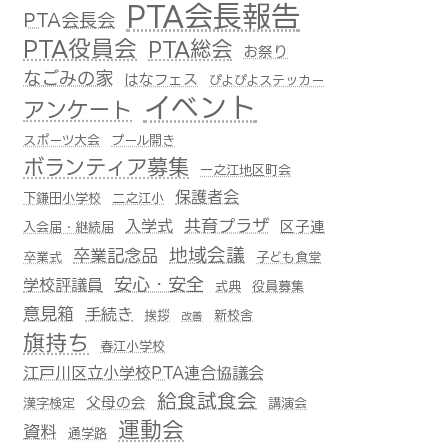
PTA会長報告
PTA会長会
PTA役員会
PTA総会
お祭り
なごみの家
はなフェス
ぴよぴよステッカー
イベント
アンケート
スポーツ大会
プール開き
ボランティア募集
一之江地区町会
保護者会
下鎌田小学校
二之江小
共育プラザ
入学式
区子連
入会届・継続届
地域会議
卒業記念品
卒業式
子ども食堂
安心・安全
学校評議員
式典
役員募集
意見箱
手続き
挨拶
新校舎
改善
旗持ち
春江小学校
江戸川区立小学校PTA連合協議会
給食試食会
父母の会
漢字検定
講演会
運動会
資料
通学路