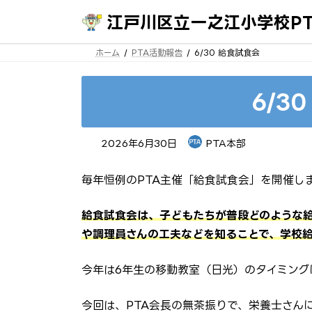
コ
ナ
ン
ビ
江戸川区立一之江小学校PT
テ
ゲ
ン
ー
ホーム
PTA活動報告
6/30 給食試食会
ツ
シ
へ
ョ
ス
ン
キ
に
6/3
ッ
移
プ
動
2026年6月30日
PTA本部
毎年恒例のPTA主催「給食試食会」を開催し
給食試食会は、子どもたちが普段どのような
や調理員さんの工夫などを知ることで、学校
今年は6年生の移動教室（日光）のタイミング
今回は、PTA会長の無茶振りで、栄養士さん