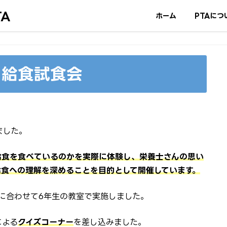
A
ホーム
PTAにつ
0 給食試食会
ました。
給食を食べているのかを実際に体験し、栄養士さんの思い
給食への理解を深めることを目的として開催しています。
に合わせて6年生の教室で実施しました。
による
クイズコーナー
を差し込みました。