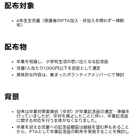
配布対象
6年生全児童（保護者のPTA加入・非加入を問わず一律配
布）
配布物
卒業を祝福し、小学校生活の思い出となる記念品
児童1人当たり1,000円以下を目安として選定
具体的な内容は、集まったボランティアメンバーにて検討
背景
従来は卒業対策委員会（卒対）が卒業記念品の選定・準備を
行っていましたが、卒対を廃止したことに伴い、卒業記念品
に関する対応を行う主体がなくなりました。
卒業を迎える児童への記念品贈呈は継続を望む声もあること
から、PTAとして卒業記念品の配布を実施することを検討し