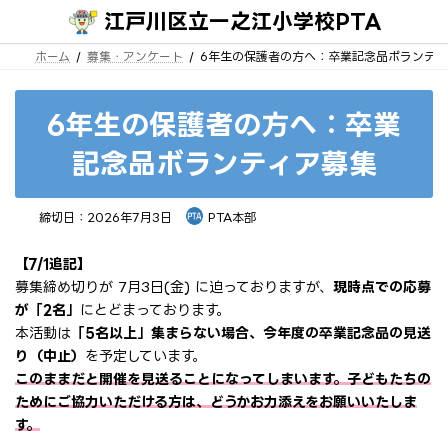
コ
ナ
江戸川区立一之江小学校PTA
ン
ビ
テ
ゲ
ン
ー
ホーム
募集・アンケート
6年生の保護者の方へ：卒業記念品ボランティ
ツ
シ
へ
ョ
ス
ン
キ
に
6年生の保護者の方へ：卒業
ッ
移
プ
動
記念品ボランティア募集
締切日：2026年7月3日
PTA本部
【7/1追記】
募集締め切りが 7月3日(金) に迫っておりますが、
現時点での応募
が「2名」
にとどまっております。
本活動は
「5名以上」集まらない場合、今年度の卒業記念品の見送
り（中止）
を予定しています。
このままだと開催を見送ることになってしまいます。子どもたちの
ためにご協力いただける方は、どうかお力添えをお願いいたしま
す。