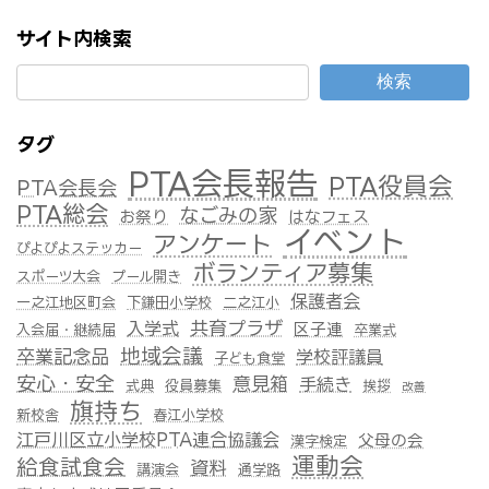
サイト内検索
検索
タグ
PTA会長報告
PTA役員会
PTA会長会
PTA総会
なごみの家
お祭り
はなフェス
イベント
アンケート
ぴよぴよステッカー
ボランティア募集
スポーツ大会
プール開き
保護者会
一之江地区町会
下鎌田小学校
二之江小
共育プラザ
入学式
区子連
入会届・継続届
卒業式
地域会議
卒業記念品
学校評議員
子ども食堂
安心・安全
意見箱
手続き
式典
役員募集
挨拶
改善
旗持ち
新校舎
春江小学校
江戸川区立小学校PTA連合協議会
父母の会
漢字検定
運動会
給食試食会
資料
講演会
通学路