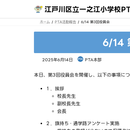
コ
ナ
ン
ビ
江戸川区立一之江小学校PT
テ
ゲ
ン
ー
ホーム
PTA活動報告
6/14 第3回役員会
ツ
シ
へ
ョ
ス
ン
キ
に
6/1
ッ
移
プ
動
2025年6月14日
PTA本部
本日、第3回役員会を開催し、以下の事項に
１．挨拶
校長先生
副校長先生
会長
２．旗持ち・通学路アンケート実施