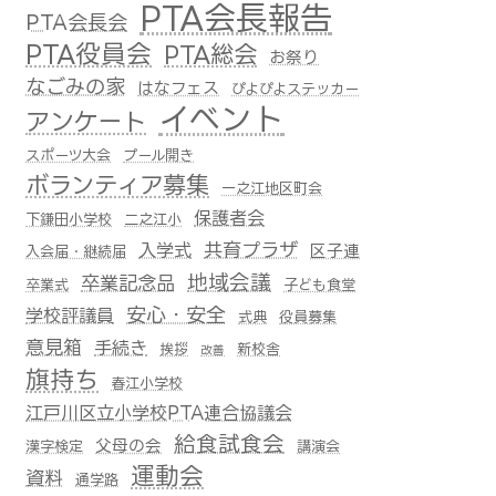
PTA会長報告
PTA会長会
PTA役員会
PTA総会
お祭り
なごみの家
はなフェス
ぴよぴよステッカー
イベント
アンケート
スポーツ大会
プール開き
ボランティア募集
一之江地区町会
保護者会
下鎌田小学校
二之江小
共育プラザ
入学式
区子連
入会届・継続届
地域会議
卒業記念品
卒業式
子ども食堂
安心・安全
学校評議員
式典
役員募集
意見箱
手続き
挨拶
新校舎
改善
旗持ち
春江小学校
江戸川区立小学校PTA連合協議会
給食試食会
父母の会
漢字検定
講演会
運動会
資料
通学路