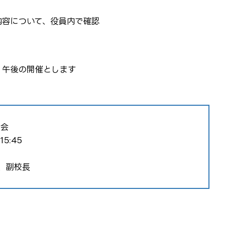
内容について、役員内で確認
、午後の開催とします
員会
5:45
、副校長