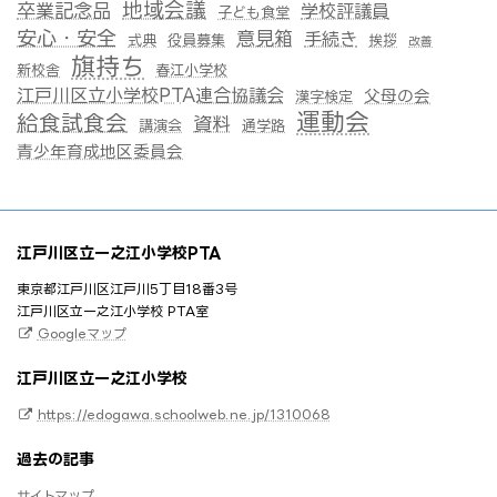
地域会議
卒業記念品
学校評議員
子ども食堂
安心・安全
意見箱
手続き
式典
役員募集
挨拶
改善
旗持ち
新校舎
春江小学校
江戸川区立小学校PTA連合協議会
父母の会
漢字検定
運動会
給食試食会
資料
講演会
通学路
青少年育成地区委員会
江戸川区立一之江小学校PTA
東京都江戸川区江戸川5丁目18番3号
江戸川区立一之江小学校 PTA室
Googleマップ
江戸川区立一之江小学校
https://edogawa.schoolweb.ne.jp/1310068
過去の記事
サイトマップ