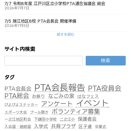
7/7 令和8年度 江戸川区立小学校PTA連合協議会 総会
2026年7月7日
7/5 瑞江地区8校 PTA会長会 開催準備
2026年7月5日
続きを読む
サイト内検索
検索
タグ
PTA会長報告
PTA役員会
PTA会長会
PTA総会
なごみの家
お祭り
はなフェス
イベント
アンケート
ぴよぴよステッカー
ボランティア募集
スポーツ大会
プール開き
保護者会
一之江地区町会
下鎌田小学校
二之江小
共育プラザ
入学式
区子連
入会届・継続届
卒業式