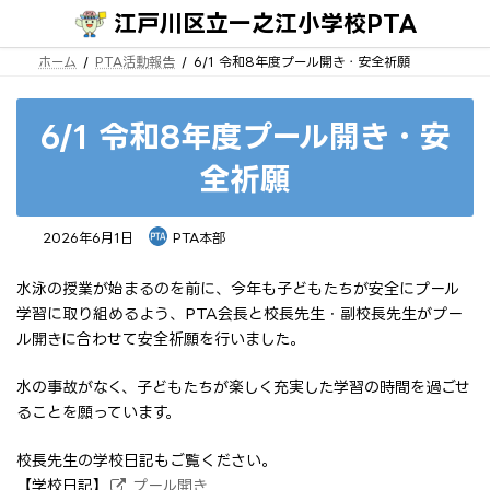
コ
ナ
江戸川区立一之江小学校PTA
ン
ビ
テ
ゲ
ン
ー
ホーム
PTA活動報告
6/1 令和8年度プール開き・安全祈願
ツ
シ
へ
ョ
ス
ン
キ
に
6/1 令和8年度プール開き・安
ッ
移
プ
動
全祈願
2026年6月1日
PTA本部
水泳の授業が始まるのを前に、今年も子どもたちが安全にプール
学習に取り組めるよう、PTA会長と校長先生・副校長先生がプー
ル開きに合わせて安全祈願を行いました。
水の事故がなく、子どもたちが楽しく充実した学習の時間を過ごせ
ることを願っています。
校長先生の学校日記もご覧ください。
【学校日記】
プール開き