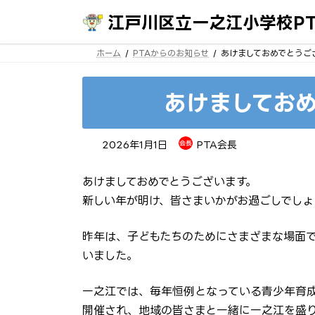
コ
ナ
ン
ビ
江戸川区立一之江小学校PT
テ
ゲ
ン
ー
ホーム
PTAからのお知らせ
あけましておめでとうご
ツ
シ
へ
ョ
ス
ン
キ
に
あけましてお
ッ
移
プ
動
2026年1月1日
PTA会長
あけましておめでとうございます。
新しい年が明け、皆さまいかがお過ごしでしょ
昨年は、子どもたちのためにさまざまな場面で
いました。
一之江では、毎年恒例となっている青少年育
開催され、地域の皆さまと一緒に一之江を盛り