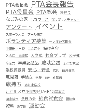
PTA会長報告
PTA会長会
PTA役員会
PTA総会
お祭り
なごみの家
はなフェス
ぴよぴよステッカー
イベント
アンケート
スポーツ大会
プール開き
ボランティア募集
一之江地区町会
保護者会
下鎌田小学校
二之江小
共育プラザ
入学式
区子連
入会届・継続届
地域会議
卒業記念品
卒業式
子ども食堂
安心・安全
学校評議員
式典
役員募集
意見箱
手続き
挨拶
新校舎
改善
旗持ち
春江小学校
江戸川区立小学校PTA連合協議会
給食試食会
父母の会
漢字検定
講演会
運動会
資料
通学路