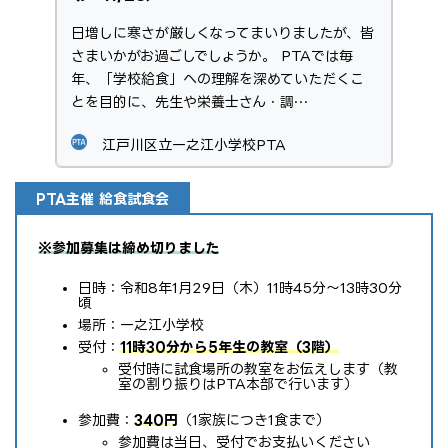
日増しに寒さが厳しくなってまいりましたが、皆
さまいかがお過ごしでしょうか。 PTAでは毎
年、「学校給食」への理解を深めていただくこ
とを目的に、先生や栄養士さん・調…
江戸川区立一之江小学校PTA
PTA主催 給食試食会
※参加募集は締め切りました
日時：令和8年1月29日（木）11時45分〜13時30分
頃
場所：一之江小学校
受付：
11時30分から5年生の教室（3階）
受付時に試食場所の教室をお伝えします（教
室の割り振りはPTA本部で行います）
参加費：
340円
（1家族につき1食まで）
参加費は当日、受付でお支払いください