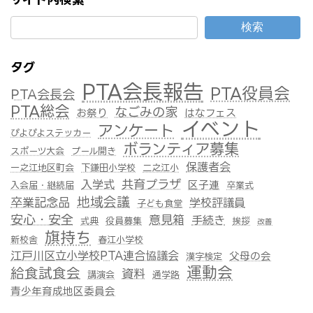
検索
タグ
PTA会長報告
PTA役員会
PTA会長会
PTA総会
なごみの家
お祭り
はなフェス
イベント
アンケート
ぴよぴよステッカー
ボランティア募集
スポーツ大会
プール開き
保護者会
一之江地区町会
下鎌田小学校
二之江小
共育プラザ
入学式
区子連
入会届・継続届
卒業式
地域会議
卒業記念品
学校評議員
子ども食堂
安心・安全
意見箱
手続き
式典
役員募集
挨拶
改善
旗持ち
新校舎
春江小学校
江戸川区立小学校PTA連合協議会
父母の会
漢字検定
運動会
給食試食会
資料
講演会
通学路
青少年育成地区委員会