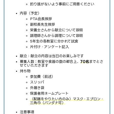
釣り銭がないよう事前にご用意ください
内容（予定）
PTA会長挨拶
副校長先生挨拶
栄養士さんから献立について説明
調理師さんから調理について説明
5年生の各教室に分かれて試食
片付け・アンケート記入
献立：献立の内容は当日のお楽しみです
募集人数：教室や食器の数の都合上、
70名
までとさ
せていただきます
持ち物
参加費（前述）
スリッパ
外履き袋
保護者用ネームプレート
（配膳をやりたい方のみ）マスク・エプロン・
三角巾（バンダナ可）
注意事項