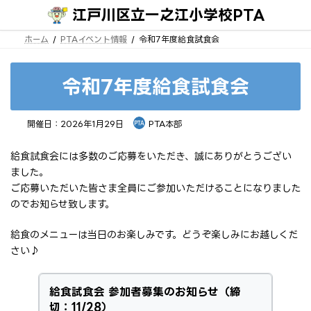
コ
ナ
江戸川区立一之江小学校PTA
ン
ビ
テ
ゲ
ン
ー
ホーム
PTAイベント情報
令和7年度給食試食会
ツ
シ
へ
ョ
ス
ン
キ
に
令和7年度給食試食会
ッ
移
プ
動
開催日：2026年1月29日
PTA本部
給食試食会には多数のご応募をいただき、誠にありがとうござい
ました。
ご応募いただいた皆さま全員にご参加いただけることになりました
のでお知らせ致します。
給食のメニューは当日のお楽しみです。どうぞ楽しみにお越しくだ
さい♪
給食試食会 参加者募集のお知らせ（締
切：11/28）