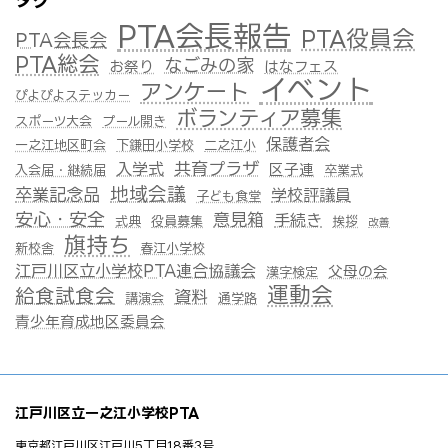
タグ
PTA会長報告
PTA役員会
PTA会長会
PTA総会
なごみの家
お祭り
はなフェス
イベント
アンケート
ぴよぴよステッカー
ボランティア募集
スポーツ大会
プール開き
保護者会
一之江地区町会
下鎌田小学校
二之江小
共育プラザ
入学式
区子連
入会届・継続届
卒業式
地域会議
卒業記念品
学校評議員
子ども食堂
安心・安全
意見箱
手続き
式典
役員募集
挨拶
改善
旗持ち
新校舎
春江小学校
江戸川区立小学校PTA連合協議会
父母の会
漢字検定
運動会
給食試食会
資料
講演会
通学路
青少年育成地区委員会
江戸川区立一之江小学校PTA
東京都江戸川区江戸川5丁目18番3号